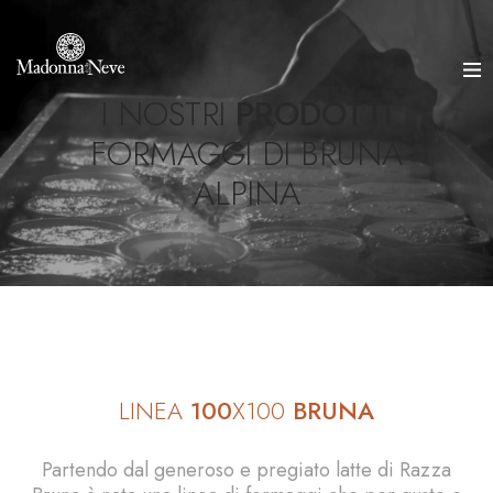
I NOSTRI
PRODOTTI
FORMAGGI DI BRUNA
ALPINA
LINEA
100
X100
BRUNA
Partendo dal generoso e pregiato latte di Razza