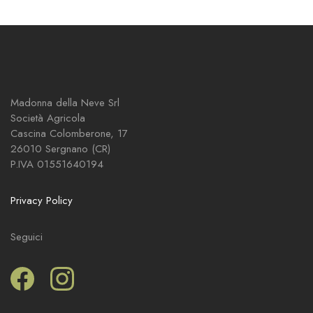
Madonna della Neve Srl
Società Agricola
Cascina Colomberone, 17
26010 Sergnano (CR)
P.IVA 01551640194
Privacy Policy
Seguici
Facebook
Instagram